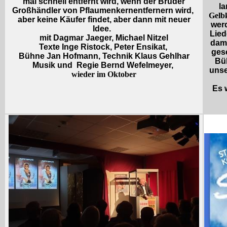
mal schnell entfernt wird, wenn der Bruder
l
Großhändler von Pflaumenkernentfernern wird,
Gelb
aber keine Käufer findet, aber dann mit neuer
wer
Idee.
Lied
mit Dagmar Jaeger, Michael Nitzel
dama
Texte Inge Ristock, Peter Ensikat,
gesc
Bühne Jan Hofmann, Technik Klaus Gehlhar
Bü
Musik und Regie Bernd Wefelmeyer,
unse
wieder im Oktober
Es 